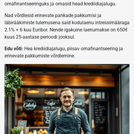
omafinantseeringuks ja omasid head krediidiajalugu.
Nad võrdlesid erinevate pankade pakkumisi ja
läbirääkimiste tulemusena said kodulaenu intressimääraga
2.1% + 6 kuu Euribor. Nende igakuine laenumakse on 650€
kuus 25-aastase perioodi jooksul.
Edu võti:
Hea krediidiajalugu, piisav omafinantseering ja
erinevate pakkumiste võrdlemine.