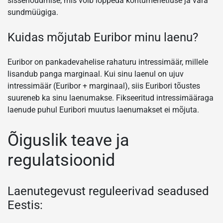
sissenõudmise, mis võib lõppeda kohtumenetluse ja vara
sundmüügiga.
Kuidas mõjutab Euribor minu laenu?
Euribor on pankadevahelise rahaturu intressimäär, millele
lisandub panga marginaal. Kui sinu laenul on ujuv
intressimäär (Euribor + marginaal), siis Euribori tõustes
suureneb ka sinu laenumakse. Fikseeritud intressimääraga
laenude puhul Euribori muutus laenumakset ei mõjuta.
Õiguslik teave ja
regulatsioonid
Laenutegevust reguleerivad seadused
Eestis: