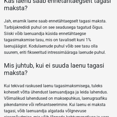
Kas laenu saab ennetähtaegselt tagasi
maksta?
Jah, enamik laene saab ennetähtaegselt tagasi maksta.
Tarbijakrediidi puhul on see seadusega tagatud õigus.
Siiski võib laenuandja küsida ennetähtaegse
tagasimaksmise tasu, mis on tavaliselt kuni 1%
laenujäägist. Kodulaenude puhul võib see tasu olla
suurem, eriti fikseeritud intressimääraga laenude puhul.
Mis juhtub, kui ei suuda laenu tagasi
maksta?
Kui tekivad raskused laenu tagasimaksmisega, tuleks
koheselt võtta ühendust laenuandjaga ja leida lahendus.
Võimalikud lahendused on maksepuhkus, laenugraafiku
pikendamine või refinantseerimine. Kui laenu ei maksta
tagasi, võib laenuandja algatada võlgnevuse