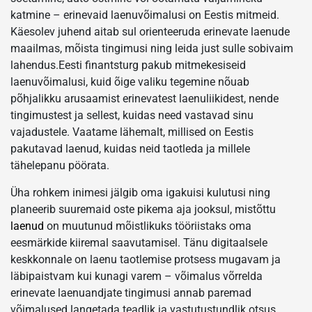
katmine – erinevaid laenuvõimalusi on Eestis mitmeid.
Käesolev juhend aitab sul orienteeruda erinevate laenude
maailmas, mõista tingimusi ning leida just sulle sobivaim
lahendus.Eesti finantsturg pakub mitmekesiseid
laenuvõimalusi, kuid õige valiku tegemine nõuab
põhjalikku arusaamist erinevatest laenuliikidest, nende
tingimustest ja sellest, kuidas need vastavad sinu
vajadustele. Vaatame lähemalt, millised on Eestis
pakutavad laenud, kuidas neid taotleda ja millele
tähelepanu pöörata.
Üha rohkem inimesi jälgib oma igakuisi kulutusi ning
planeerib suuremaid oste pikema aja jooksul, mistõttu
laenud
on muutunud mõistlikuks tööriistaks oma
eesmärkide kiiremal saavutamisel. Tänu digitaalsele
keskkonnale on laenu taotlemise protsess mugavam ja
läbipaistvam kui kunagi varem – võimalus võrrelda
erinevate laenuandjate tingimusi annab paremad
võimalused langetada teadlik ja vastutustundlik otsus.