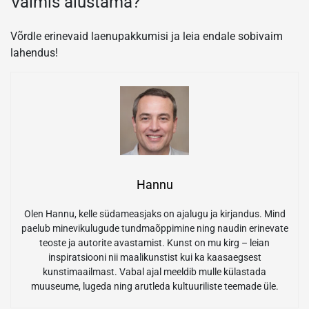
Valmis alustama?
Võrdle erinevaid laenupakkumisi ja leia endale sobivaim
lahendus!
Hannu
Olen Hannu, kelle südameasjaks on ajalugu ja kirjandus. Mind
paelub minevikulugude tundmaõppimine ning naudin erinevate
teoste ja autorite avastamist. Kunst on mu kirg – leian
inspiratsiooni nii maalikunstist kui ka kaasaegsest
kunstimaailmast. Vabal ajal meeldib mulle külastada
muuseume, lugeda ning arutleda kultuuriliste teemade üle.