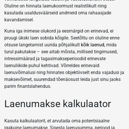
Oluline on hinnata laenukoormust realistlikult ning
kasutada usaldusväärseid andmeid oma rahaasjade
kavandamisel.
Kuna iga inimese olukord ja eesmärgid on erinevad, ei
pruugi ükski laen sobida kõigile. Seetõttu on oluline enne
otsuse langetamist uurida põhjalikult
kõik laenud,
mida
turul pakutakse – see aitab mõista, millised tingimused,
intressimäärad ja tagasimakseperioodid erinevate
laenuliikide puhul kehtivad. Võrreldes erinevaid
laenuvõimalusi ning hinnates objektiivselt enda vajadusi ja
maksevõimet, suurendad tõenäosust leida just sinu jaoks
parim finantslahendus.
Laenumakse kalkulaator
Kasuta kalkulaatorit, et arvutada oma potentsiaalne
igakuine laenumakse. Sisesta laenusumma, periood ja