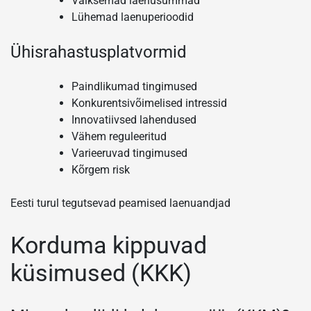
Väiksemad laenusummad
Lühemad laenuperioodid
Ühisrahastusplatvormid
Paindlikumad tingimused
Konkurentsivõimelised intressid
Innovatiivsed lahendused
Vähem reguleeritud
Varieeruvad tingimused
Kõrgem risk
Eesti turul tegutsevad peamised laenuandjad
Korduma kippuvad
küsimused (KKK)