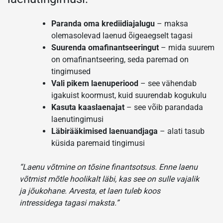
Paranda oma krediidiajalugu
– maksa
olemasolevad laenud õigeaegselt tagasi
Suurenda omafinantseeringut
– mida suurem
on omafinantseering, seda paremad on
tingimused
Vali pikem laenuperiood
– see vähendab
igakuist koormust, kuid suurendab kogukulu
Kasuta kaaslaenajat
– see võib parandada
laenutingimusi
Läbirääkimised laenuandjaga
– alati tasub
küsida paremaid tingimusi
“Laenu võtmine on tõsine finantsotsus. Enne laenu
võtmist mõtle hoolikalt läbi, kas see on sulle vajalik
ja jõukohane. Arvesta, et laen tuleb koos
intressidega tagasi maksta.”