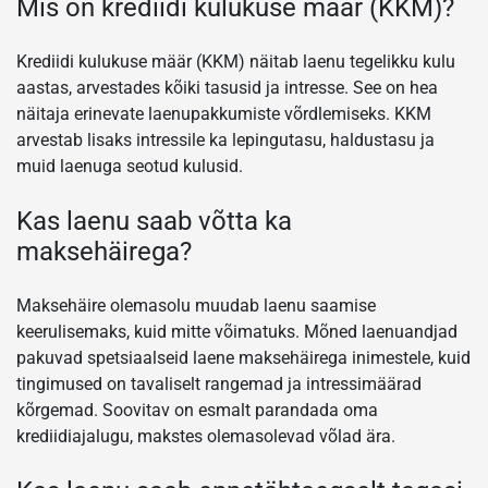
Mis on krediidi kulukuse määr (KKM)?
Krediidi kulukuse määr (KKM) näitab laenu tegelikku kulu
aastas, arvestades kõiki tasusid ja intresse. See on hea
näitaja erinevate laenupakkumiste võrdlemiseks. KKM
arvestab lisaks intressile ka lepingutasu, haldustasu ja
muid laenuga seotud kulusid.
Kas laenu saab võtta ka
maksehäirega?
Maksehäire olemasolu muudab laenu saamise
keerulisemaks, kuid mitte võimatuks. Mõned laenuandjad
pakuvad spetsiaalseid laene maksehäirega inimestele, kuid
tingimused on tavaliselt rangemad ja intressimäärad
kõrgemad. Soovitav on esmalt parandada oma
krediidiajalugu, makstes olemasolevad võlad ära.