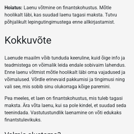
Hoiatus:
Laenu võtmine on finantskohustus. Mõtle
hoolikalt läbi, kas suudad laenu tagasi maksta. Tutvu
põhjalikult lepingutingimustega enne allkirjastamist.
Kokkuvõte
Laenude maailm võib tunduda keeruline, kuid õige info ja
teadmistega on võimalik leida endale sobivaim lahendus.
Enne laenu võtmist mõtle hoolikalt läbi oma vajadused ja
võimalused. Võrdle erinevaid pakkumisi ja tingimusi ning
vali see, mis sobib sinu olukorraga kõige paremini.
Pea meeles, et laen on finantskohustus, mis tuleb tagasi
maksta. Ära võta laenu, kui sa pole kindel, et suudad seda
teenindada. Vastutustundlik laenamine on võti edukaks
finantstulevikuks.