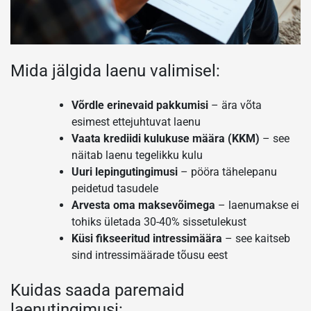
Mida jälgida laenu valimisel:
Võrdle erinevaid pakkumisi
– ära võta
esimest ettejuhtuvat laenu
Vaata krediidi kulukuse määra (KKM)
– see
näitab laenu tegelikku kulu
Uuri lepingutingimusi
– pööra tähelepanu
peidetud tasudele
Arvesta oma maksevõimega
– laenumakse ei
tohiks ületada 30-40% sissetulekust
Küsi fikseeritud intressimäära
– see kaitseb
sind intressimäärade tõusu eest
Kuidas saada paremaid
laenutingimusi: