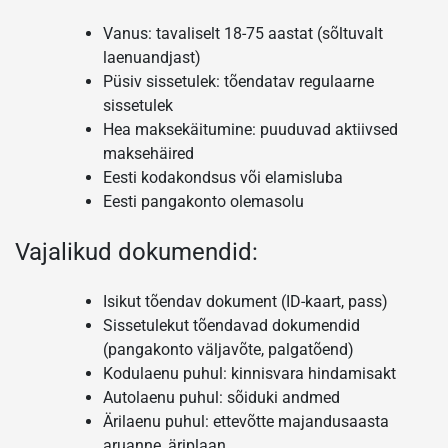
Vanus: tavaliselt 18-75 aastat (sõltuvalt
laenuandjast)
Püsiv sissetulek: tõendatav regulaarne
sissetulek
Hea maksekäitumine: puuduvad aktiivsed
maksehäired
Eesti kodakondsus või elamisluba
Eesti pangakonto olemasolu
Vajalikud dokumendid:
Isikut tõendav dokument (ID-kaart, pass)
Sissetulekut tõendavad dokumendid
(pangakonto väljavõte, palgatõend)
Kodulaenu puhul: kinnisvara hindamisakt
Autolaenu puhul: sõiduki andmed
Ärilaenu puhul: ettevõtte majandusaasta
aruanne, äriplaan