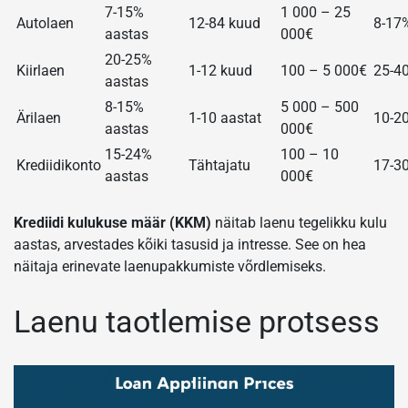
7-15%
1 000 – 25
Autolaen
12-84 kuud
8-17
aastas
000€
20-25%
Kiirlaen
1-12 kuud
100 – 5 000€
25-4
aastas
8-15%
5 000 – 500
Ärilaen
1-10 aastat
10-2
aastas
000€
15-24%
100 – 10
Krediidikonto
Tähtajatu
17-3
aastas
000€
Krediidi kulukuse määr (KKM)
näitab laenu tegelikku kulu
aastas, arvestades kõiki tasusid ja intresse. See on hea
näitaja erinevate laenupakkumiste võrdlemiseks.
Laenu taotlemise protsess