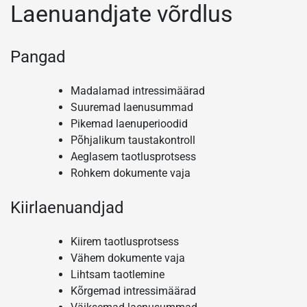
Laenuandjate võrdlus
Pangad
Madalamad intressimäärad
Suuremad laenusummad
Pikemad laenuperioodid
Põhjalikum taustakontroll
Aeglasem taotlusprotsess
Rohkem dokumente vaja
Kiirlaenuandjad
Kiirem taotlusprotsess
Vähem dokumente vaja
Lihtsam taotlemine
Kõrgemad intressimäärad