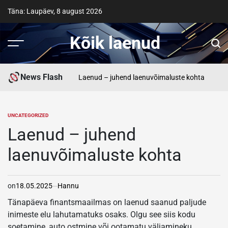
Skip
Täna: Laupäev, 8 august 2026
to
content
Kõik laenud
News Flash
Laenud – juhend laenuvõimaluste kohta
UNCATEGORIZED
POSTED
IN
Laenud – juhend
laenuvõimaluste kohta
on
18.05.2025
Hannu
Tänapäeva finantsmaailmas on laenud saanud paljude
inimeste elu lahutamatuks osaks. Olgu see siis kodu
soetamine, auto ostmine või ootamatu väljamineku