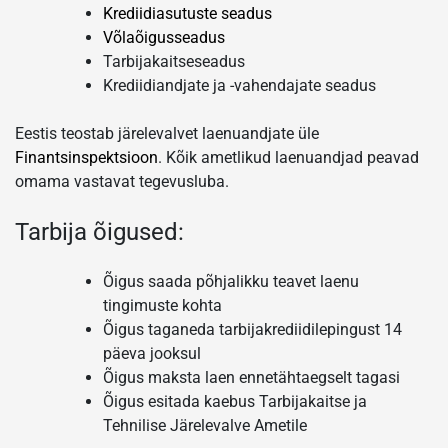
Krediidiasutuste seadus
Võlaõigusseadus
Tarbijakaitseseadus
Krediidiandjate ja -vahendajate seadus
Eestis teostab järelevalvet laenuandjate üle
Finantsinspektsioon
. Kõik ametlikud laenuandjad peavad
omama vastavat tegevusluba.
Tarbija õigused:
Õigus saada põhjalikku teavet laenu
tingimuste kohta
Õigus taganeda tarbijakrediidilepingust 14
päeva jooksul
Õigus maksta laen ennetähtaegselt tagasi
Õigus esitada kaebus Tarbijakaitse ja
Tehnilise Järelevalve Ametile