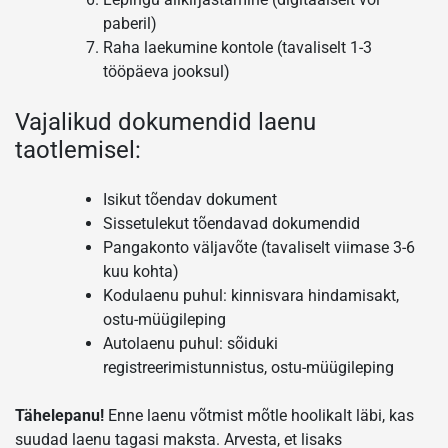
paberil)
Raha laekumine kontole (tavaliselt 1-3
tööpäeva jooksul)
Vajalikud dokumendid laenu
taotlemisel:
Isikut tõendav dokument
Sissetulekut tõendavad dokumendid
Pangakonto väljavõte (tavaliselt viimase 3-6
kuu kohta)
Kodulaenu puhul: kinnisvara hindamisakt,
ostu-müügileping
Autolaenu puhul: sõiduki
registreerimistunnistus, ostu-müügileping
Tähelepanu!
Enne laenu võtmist mõtle hoolikalt läbi, kas
suudad laenu tagasi maksta. Arvesta, et lisaks