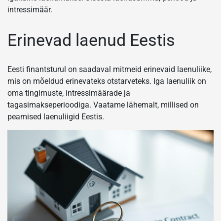
intressimäär.
Erinevad laenud Eestis
Eesti finantsturul on saadaval mitmeid erinevaid laenuliike,
mis on mõeldud erinevateks otstarveteks. Iga laenuliik on
oma tingimuste, intressimäärade ja
tagasimakseperioodiga. Vaatame lähemalt, millised on
peamised laenuliigid Eestis.