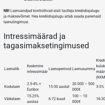
NB!
Laenuandjad kontrollivad alati taotleja krediidiajalugu
ja maksevõimet. Hea krediidiajalugu aitab saada paremaid
laenutingimusi.
Intressimäärad ja
tagasimaksetingimused
Kredi
Keskmine
kulu
Laenuliik
Laenuperiood
Laenusumma
intressimäär
määr
(KKM
2.5-4% +
20 000 – 500
Kodulaen
15-30 aastat
3-5%
Euribor
000€
15-25%
100 – 10
Väikelaen
6-72 kuud
16-3
aastas
000€