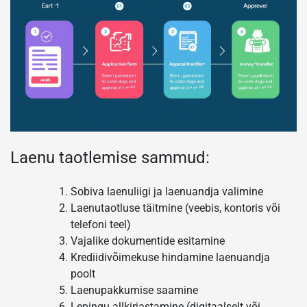
Laenu taotlemise sammud:
Sobiva laenuliigi ja laenuandja valimine
Laenutaotluse täitmine (veebis, kontoris või
telefoni teel)
Vajalike dokumentide esitamine
Krediidivõimekuse hindamine laenuandja
poolt
Laenupakkumise saamine
Lepingu allkirjastamine (digitaalselt või