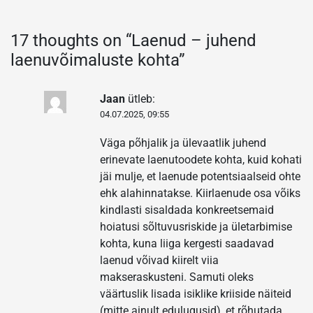
17 thoughts on “
Laenud – juhend
laenuvõimaluste kohta
”
Jaan
ütleb:
04.07.2025, 09:55
Väga põhjalik ja ülevaatlik juhend
erinevate laenutoodete kohta, kuid kohati
jäi mulje, et laenude potentsiaalseid ohte
ehk alahinnatakse. Kiirlaenude osa võiks
kindlasti sisaldada konkreetsemaid
hoiatusi sõltuvusriskide ja ületarbimise
kohta, kuna liiga kergesti saadavad
laenud võivad kiirelt viia
makseraskusteni. Samuti oleks
väärtuslik lisada isiklike kriiside näiteid
(mitte ainult edulugusid), et rõhutada,